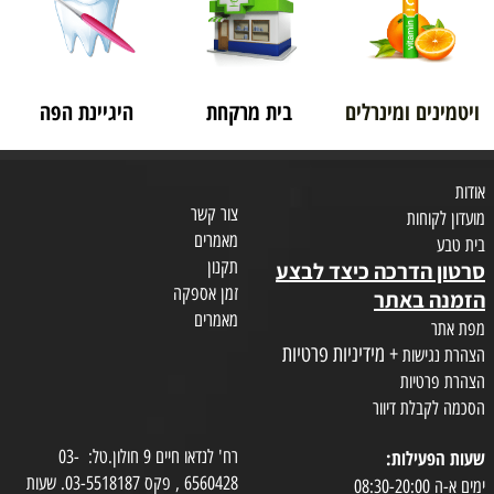
ויטמינים ומינרלים
בית מרקחת
היגיינת הפה
אודות
צור קשר
מועדון לקוחות
מאמרים
בית טבע
תקנון
סרטון הדרכה כיצד לבצע
זמן אספקה
הזמנה באתר
מאמרים
מפת אתר
+ מידיניות פרטיות
הצהרת נגישות
הצהרת פרטיות
הסכמה לקבלת דיוור
שעות הפעילות:
רח' לנדאו חיים 9 חולון.טל: 03-
6560428 , פקס 03-5518187. שעות
ימים א-ה 08:30-20:00