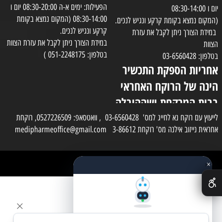
הפעילות: ימים א-ה 08:30-20:00 יום ו
יום ו 08:30-14:00
08:30-14:00 (המקום נמצא בקומת
(המקום נמצא בקומת קרקע ונגיש לנכים.
קרקע ונגיש לנכים.
במידת הצורך ניתן לקבל את עזרת
במידת הצורך ניתן לקבל את עזרת הצוות
הצוות
בטלפון: 051-2248175 )
בטלפון: 03-6560428
אחריות הספקת התכשיר
הינה של הרוקח האחראי
בבית המרקחת ושההובלה
בפועל תעשה בעזרת
לייעוץ עם רוקח נא לחייג למס' 03-6560428 , וואטסאפ: 0527226509, רוקחת
אחראית נייזוב אילנה מס' רוקחת 3-86612 medipharmeoffice@gmail.com
השליח
×
כל הזכויות שמורות למדי פארם
✕
בניית אתרים
שאלו את העוזר החכם