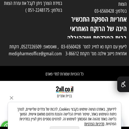
במידת הצורך ניתן לקבל את עזרת הצוות
הצוות
בטלפון: 051-2248175 )
בטלפון: 03-6560428
אחריות הספקת התכשיר
הינה של הרוקח האחראי
בבית המרקחת ושההובלה
בפועל תעשה בעזרת
לייעוץ עם רוקח נא לחייג למס' 03-6560428 , וואטסאפ: 0527226509, רוקחת
אחראית נייזוב אילנה מס' רוקחת 3-86612 medipharmeoffice@gmail.com
השליח
כל הזכויות שמורות למדי פארם
✕
בניית אתרים
לידיעתך, באתרנו נעשה שימוש בקבצי Cookies, לרבות של צדדים שלישיים, לצורך
ניתוח השימוש באתר, שיפור חוויית הגלישה והצגת פרסום מותאם אישית. המשך
גלישה באתר מהווה את הסכמתך לשימוש זה. לפרטים נוספים ניתן לעיין במדיניות
הפרטיות.
מדיניות הפרטיות