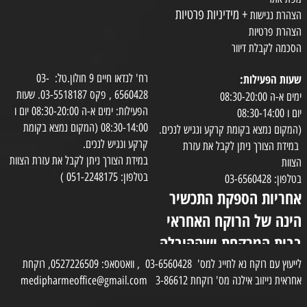
+ מידיניות פרטיות
הצהרת נגישות
הצהרת פרטיות
הסכמה לקבלת דיוור
שעות הפעילות:
רח' לנדאו חיים 9 חולון.טל: 03-
6560428 , פקס 03-5518187. שעות
ימים א-ה 08:30-20:00
הפעילות: ימים א-ה 08:30-20:00 יום ו
יום ו 08:30-14:00
08:30-14:00 (המקום נמצא בקומת
(המקום נמצא בקומת קרקע ונגיש לנכים.
קרקע ונגיש לנכים.
במידת הצורך ניתן לקבל את עזרת
במידת הצורך ניתן לקבל את עזרת הצוות
הצוות
בטלפון: 051-2248175 )
בטלפון: 03-6560428
אחריות הספקת התכשיר
הינה של הרוקח האחראי
בבית המרקחת ושההובלה
בפועל תעשה בעזרת
לייעוץ עם רוקח נא לחייג למס' 03-6560428 , וואטסאפ: 0527226509, רוקחת
אחראית נייזוב אילנה מס' רוקחת 3-86612 medipharmeoffice@gmail.com
השליח