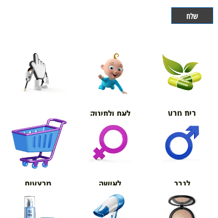
בית טבע
לאם ולתינוק
אורטופדיה
מבצעים
לגבר
לאישה